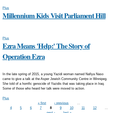
Plus
Millennium Kids Visit Parliament Hill
Plus
Ezra Means 'Help:' The Story of
Operation Ezra
In the late spring of 2015, a young Yazidi woman named Nafiya Naso
came to give a talk at the Asper Jewish Community Centre in Winnipeg.
She told of a horrific genocide of Yazidis that was taking place in Iraq.
Some of those who heard her talk were moved to action.
Plus
Pages
« first
‹ previous
…
4
5
6
7
8
9
10
11
12
…
next ›
last »